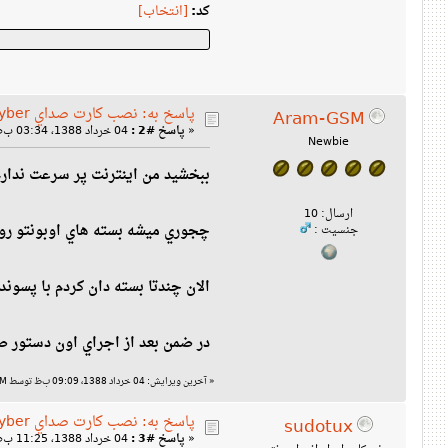
کد:
[انتخاب]
پاسخ به: نصب كارت صداي Z-Cyber
Aram-GSM
«
پاسخ #2 :
04 خرداد 1388، 03:34 ب‌ظ »
Newbie
ببخشيد من اينترنت پر سرعت ندارم
ارسال: 10
چجوري ميشه بسته هاي اوبونتو رو 
جنسیت :
الان چندتا بسته دان كردم با پسوندهاي deb و gz2. چجوري بايد ن
در ضمن بعد از اجراي اون دستور 
«
آخرین ویرایش: 04 خرداد 1388، 09:09 ب‌ظ توسط Aram-GSM
پاسخ به: نصب كارت صداي Z-Cyber
sudotux
«
پاسخ #3 :
04 خرداد 1388، 11:25 ب‌ظ »