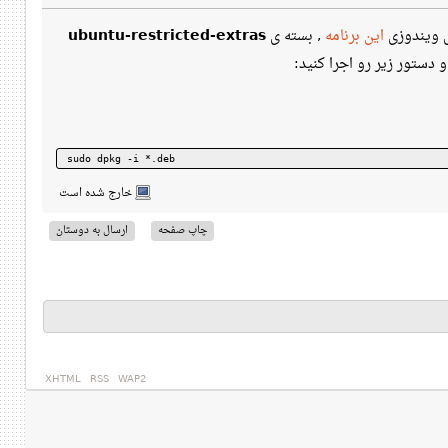
ی ویندوزی
این برنامه
, بسته ی
ubuntu-restricted-extras
و دستور زیر رو اجرا کنید:
sudo dpkg -i *.deb
خارج شده است
چاپ صفحه
ارسال به دوستان
XHTML
RSS
WAP2