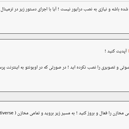
شده باشه و نیازی به نصب درایور نیست ! آیا با اجرای دستور زیر در ترمینا
آپدیت کنید !
صوتی و تصویری را نصب نکرده اید ! در صورتی که در اوبونتو به اینترنت پرسر
 بروز کنید ! به مسیر زیر بروید و تمامی مخازن ( main , universe , restricted , multiverse ) را فعال کنید.