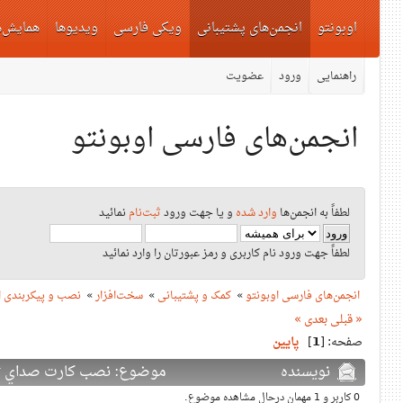
اوبونتو
انجمن‌های پشتیبانی
ویکی فارسی
ویدیوها
همایش‌ه
راهنمایی
ورود
عضویت
انجمن‌های فارسی اوبونتو
لطفاً به انجمن‌ها
وارد شده
و یا جهت ورود
ثبت‌نام
نمائید
لطفاً جهت ورود نام کاربری و رمز عبورتان را وارد نمائید
انجمن‌های فارسی اوبونتو
»
کمک و پشتیبانی
»
سخت‌افزار
»
نصب و پیکربندی ا
« قبلی
بعدی »
صفحه: [
1
]
پایین
نویسنده
موضوع: نصب كارت صداي Z-Cyber (دفعات بازدید: 10570 بار)
0 کاربر و 1 مهمان درحال مشاهده موضوع.