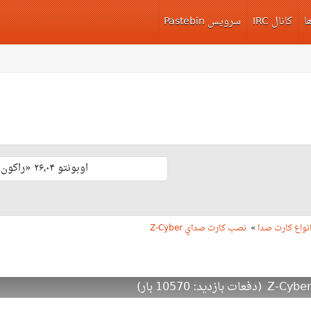
ا
کانال IRC
سرویس Pastebin
اوبونتو ۲۶٫۰۴ «راکون ثابت‌قدم» با پشتیبانی بلند مدّت منتشر شد 🎊
نواع کارت صدا
»
نصب كارت صداي Z-Cyber