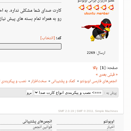
عضو کاربران ایرانی اوبونتو
کارت صدای شما مشکلی نداره. به ا
رو به همراه تمام بسته های پیش نیاز 
کد:
[انتخاب]
ارسال: 2269
صفحه: [
1
]
بالا
« قبلی
بعدی »
انجمن‌های فارسی اوبونتو
»
کمک و پشتیبانی
»
سخت‌افزار
»
نصب و پیکربندی ا
پرش به :
SMF 2.0.19
|
SMF © 2011
,
Simple Machines
اوبونتو
انجمن‌های پشتیبانی
اخبار
قوانین انجمن