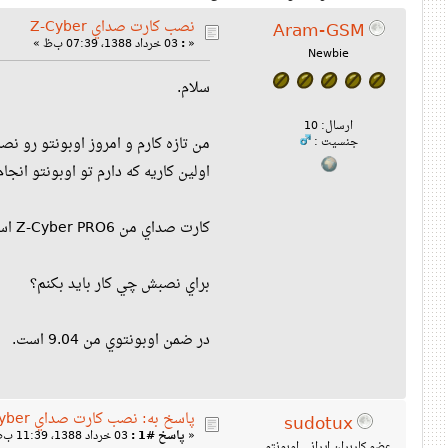
نصب كارت صداي Z-Cyber
Aram-GSM
«
:
03 خرداد 1388، 07:39 ب‌ظ »
Newbie
سلام.
ارسال: 10
من تازه كارم و امروز اوبونتو رو نص
جنسیت :
اولين كاريه كه دارم تو اوبونتو انجا
كارت صداي من Z-Cyber PRO6 است.
براي نصبش چي كار بايد بكنم؟
در ضمن اوبونتوي من 9.04 است.
پاسخ به: نصب كارت صداي Z-Cyber
sudotux
«
پاسخ #1 :
03 خرداد 1388، 11:39 ب‌ظ »
عضو کاربران ایرانی اوبونتو