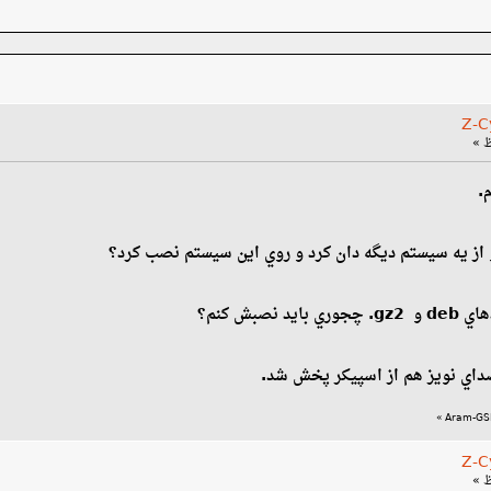
.
از يه سيستم ديگه دان كرد و روي اين سيستم نصب كرد؟
صبش كنم؟
صداي نويز هم از اسپيكر پخش شد.
»